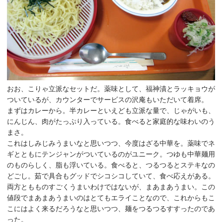
おお、こりゃ立派なセットだ。薬味として、福神漬とラッキョウが
ついているが、カウンターでサービスの沢庵もいただいて着席。
まずはカレーから。半カレーといえども立派な量で、じゃがいも、
にんじん、肉がたっぷり入っている。食べると家庭的な味わいのう
まさ。
これはしみじみうまいなと思いつつ、今度はざる中華を。薬味でネ
ギとともにテンジャンがついているのがユニーク。つゆも中華麺用
のものらしく、脂も浮いている。食べると、つるつるとステキなの
どごし。茹で具合もグッドでシコシコしていて、食べ応えがある。
両方ともものすごくうまいわけではないが、まあまあうまい。この
値段でまあまあうまいのはとてもエライことなので、これからもこ
こにはよく来るだろうなと思いつつ、麺をつるつるすすったのであ
った。