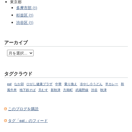
東京都
多摩市部 (1)
杉並区 (1)
渋谷区 (1)
アーカイブ
タグクラウド
eat
なか卯
ひがし健康プラザ
中華
乗り換え
冷やし小うどん
半カレー
和
風牛丼
地下鉄そば
天むす
新秋津
方南町
武蔵野線
渋谷
秋津
このブログを購読
タグ「eat」のフィード