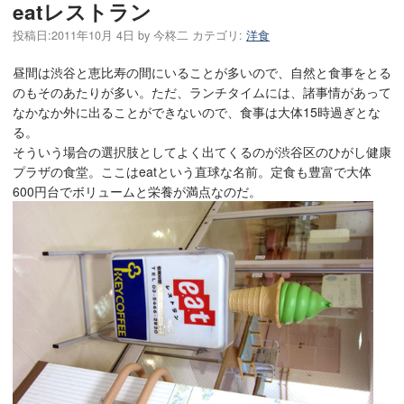
eatレストラン
投稿日:
2011年10月 4日
by
今柊二
カテゴリ:
洋食
昼間は渋谷と恵比寿の間にいることが多いので、自然と食事をとる
のもそのあたりが多い。ただ、ランチタイムには、諸事情があって
なかなか外に出ることができないので、食事は大体15時過ぎとな
る。
そういう場合の選択肢としてよく出てくるのが渋谷区のひがし健康
プラザの食堂。ここはeatという直球な名前。定食も豊富で大体
600円台でボリュームと栄養が満点なのだ。