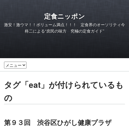
定食ニッポン
激安！激ウマ！！ボリューム満点！！！ 定食界のオーソリティ今
柊二による“庶民の味方 究極の定食ガイド”
タグ「eat」が付けられているも
の
第９３回 渋谷区ひがし健康プラザ