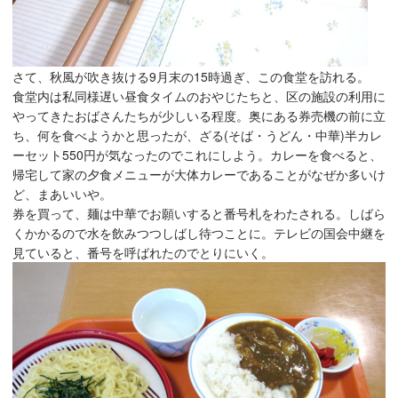
さて、秋風が吹き抜ける9月末の15時過ぎ、この食堂を訪れる。
食堂内は私同様遅い昼食タイムのおやじたちと、区の施設の利用に
やってきたおばさんたちが少しいる程度。奥にある券売機の前に立
ち、何を食べようかと思ったが、ざる(そば・うどん・中華)半カレ
ーセット550円が気なったのでこれにしよう。カレーを食べると、
帰宅して家の夕食メニューが大体カレーであることがなぜか多いけ
ど、まあいいや。
券を買って、麺は中華でお願いすると番号札をわたされる。しばら
くかかるので水を飲みつつしばし待つことに。テレビの国会中継を
見ていると、番号を呼ばれたのでとりにいく。